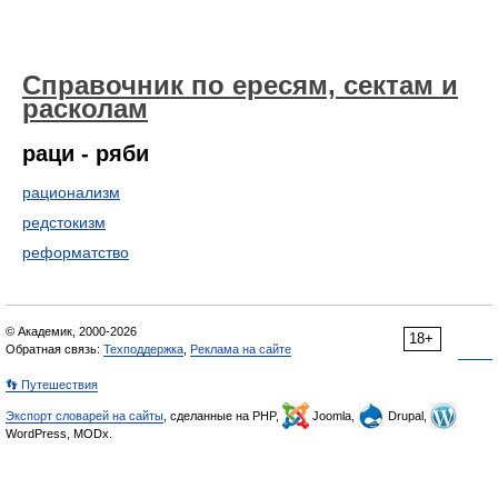
Справочник по ересям, сектам и
расколам
раци - ряби
рационализм
редстокизм
реформатство
© Академик, 2000-2026
18+
Обратная связь:
Техподдержка
,
Реклама на сайте
👣 Путешествия
Экспорт словарей на сайты
, сделанные на PHP,
Joomla,
Drupal,
WordPress, MODx.